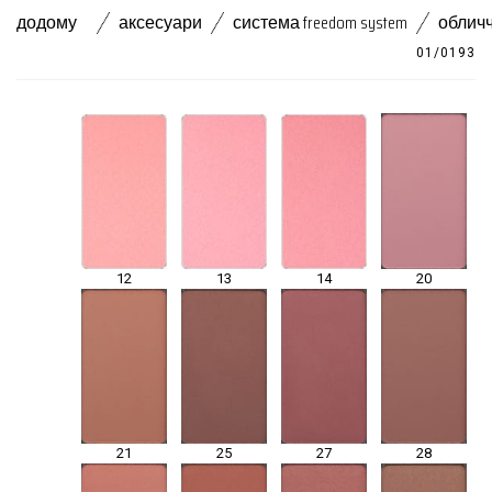
додому
аксесуари
система freedom system
облич
01/0193
12
13
14
20
21
25
27
28