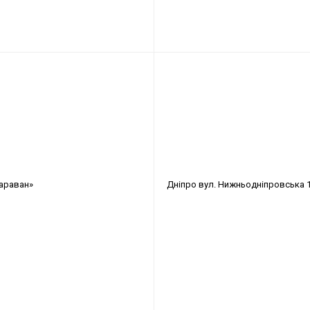
араван»
Дніпро
вул. Нижньодніпровська 