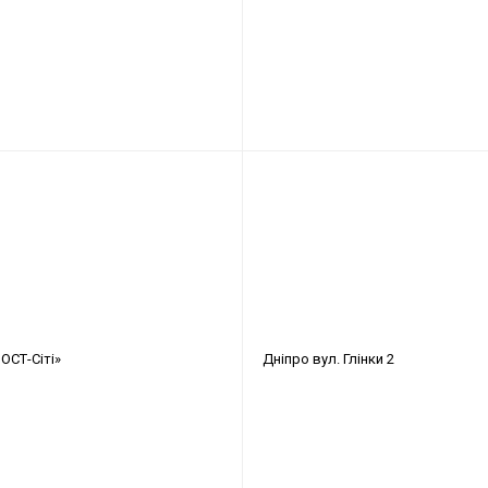
ОСТ-Cіті»
Дніпро
вул. Глінки 2