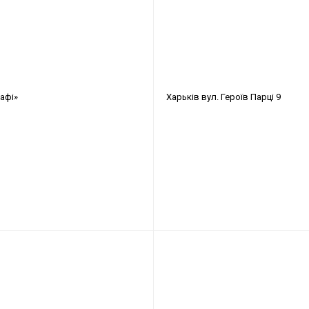
афі»
Харьків
вул. Героїв Парці 9