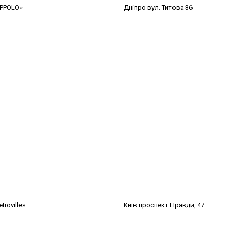
APPOLO»
Дніпро
вул. Титова 36
troville»
Київ
проспект Правди, 47