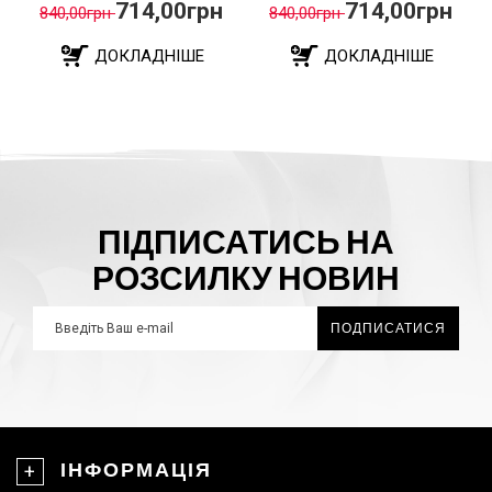
LIP...
н
714,00грн
986,00грн
840,00грн
1.160,00грн
ДОКЛАДНІШЕ
ДОКЛАДНІШЕ
ПІДПИСАТИСЬ НА
РОЗСИЛКУ НОВИН
ПОДПИСАТИСЯ
ІНФОРМАЦІЯ