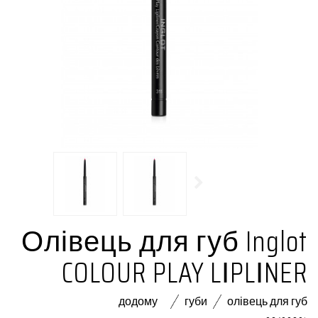
Олівець для губ Inglot
COLOUR PLAY LІPLІNER
додому
губи
олівець для губ