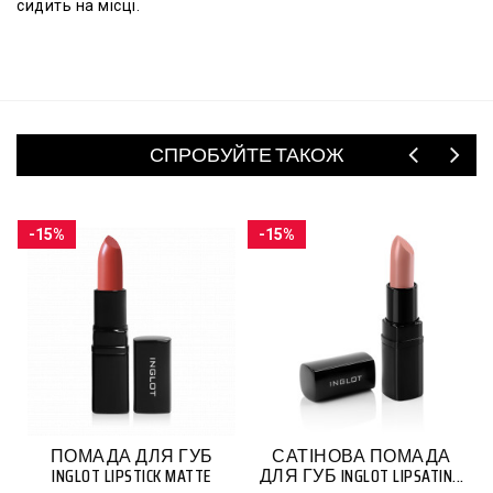
сидить на місці.
СПРОБУЙТЕ ТАКОЖ
-15%
-15%
Б
САТІНОВА ПОМАДА
МАТОВИЙ СТІЙКИЙ
ДЛЯ ГУБ INGLOT LIPSATIN...
ТІНТ ДЛЯ ГУБ INGLOT HD