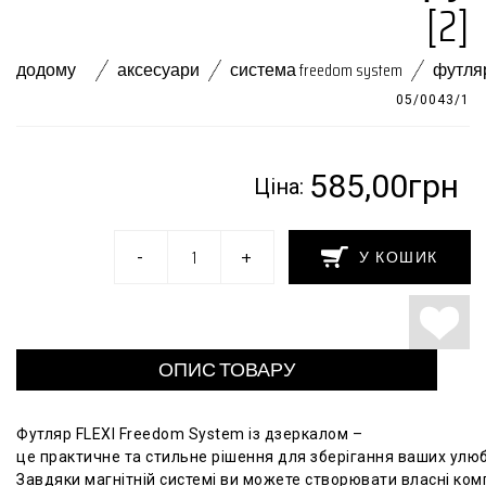
[2]
додому
аксесуари
система freedom system
футля
05/0043/1
585,00грн
Ціна:
-
+
У КОШИК
ОПИС ТОВАРУ
Футляр
FLEXI
Freedom
System
із
дзеркалом
–
це
практичне
та
стильне
рішення
для
зберігання
ваших
улю
Завдяки
магнітній
системі
ви
можете
створювати
власні
ком